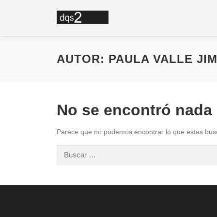
Saltar
al
contenido
AUTOR:
PAULA VALLE JI
No se encontró nada
Parece que no podemos encontrar lo que estas busc
Buscar: